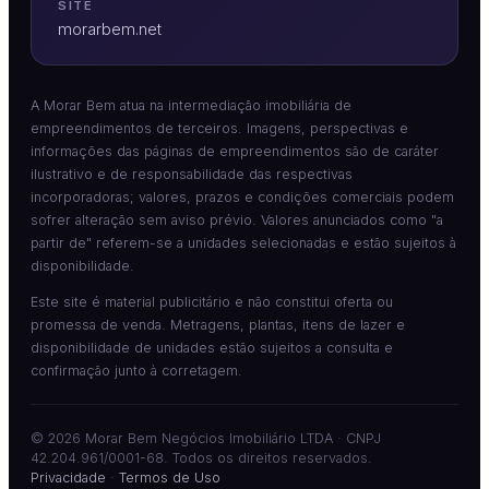
SITE
morarbem.net
A Morar Bem atua na intermediação imobiliária de
empreendimentos de terceiros. Imagens, perspectivas e
informações das páginas de empreendimentos são de caráter
ilustrativo e de responsabilidade das respectivas
incorporadoras; valores, prazos e condições comerciais podem
sofrer alteração sem aviso prévio. Valores anunciados como "a
partir de" referem-se a unidades selecionadas e estão sujeitos à
disponibilidade.
Este site é material publicitário e não constitui oferta ou
promessa de venda. Metragens, plantas, itens de lazer e
disponibilidade de unidades estão sujeitos a consulta e
confirmação junto à corretagem.
©
2026
Morar Bem Negócios Imobiliário LTDA · CNPJ
42.204.961/0001-68. Todos os direitos reservados.
Privacidade
·
Termos de Uso