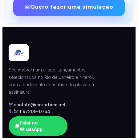
Quero fazer uma simulação
Seu imóvel num clique. Lançamentos
selecionados no Rio de Janeiro e Niterói,
com atendimento consultivo do plantão à
assinatura.
contato@morarbem.net
(21) 97209-0754
Falar no
WhatsApp